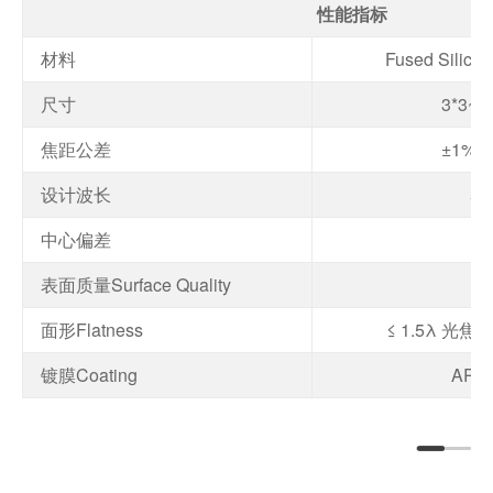
性能指标
材料
Fused Silica
尺寸
3*3~2
焦距公差
±1% 
设计波长
58
中心偏差
≤
表面质量Surface Quality
40
面形Flatness
≤ 1.5λ 光
镀膜Coating
AR C