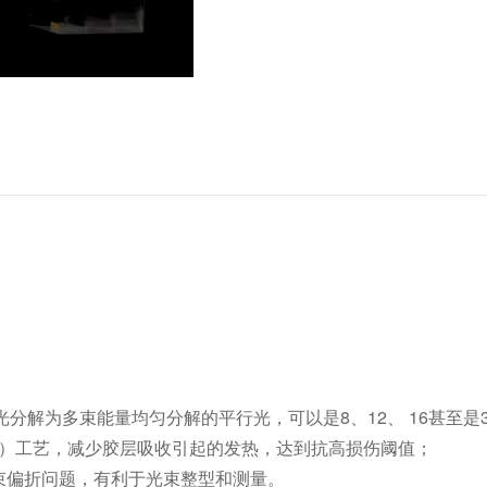
解为多束能量均匀分解的平行光，可以是8、12、 16甚至是3
胶）工艺，减少胶层吸收引起的发热，达到抗高损伤阈值；
光束偏折问题，有利于光束整型和测量。