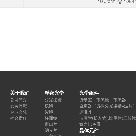
10 J/cm
@ 1064n
关于我们
精密光学
光学组件
公司简介
分光棱镜
流动室、鞘流池、鞘流器
发展历程
棱镜
合束器（偏振分光棱镜+波片
企业文化
透镜
标准具
社会责任
柱面镜
浊度管(长方管),比重管(三棱镜
窗口片
激光比色皿
滤光片
晶体元件
二向色镜