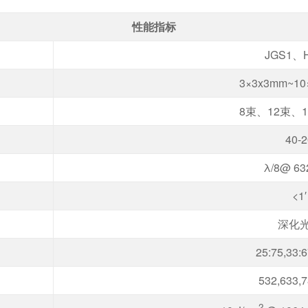
性能指标
JGS1、H
3×3x3mm~10
8束、12束、
40-
λ/8@ 63
<1′
深化
25:75,33:6
532,633,7
2