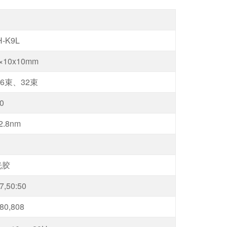
-K9L
×10x10mm
16束、32束
20
2.8nm
光胶
7,50:50
80,808