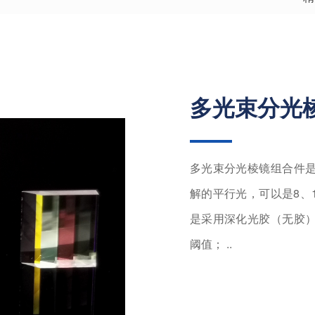
多光束分光
多光束分光棱镜组合件
解的平行光，可以是8、1
是采用深化光胶（无胶
阈值； ..